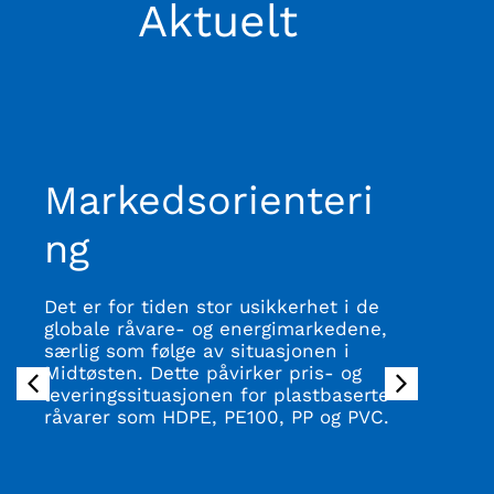
Aktuelt
Markedsorienteri
ng
Det er for tiden stor usikkerhet i de
H
globale råvare- og energimarkedene,
m
særlig som følge av situasjonen i
d
Midtøsten. Dette påvirker pris- og
a
leveringssituasjonen for plastbaserte
råvarer som HDPE, PE100, PP og PVC.