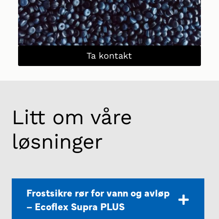
Ta kontakt
Litt om våre
løsninger
Frostsikre rør for vann og avløp
– Ecoflex Supra PLUS