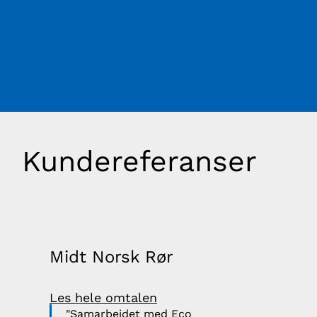
Kundereferanser
Midt Norsk Rør
Ves
Les hele omtalen
Les 
"Samarbeidet med Eco
"V