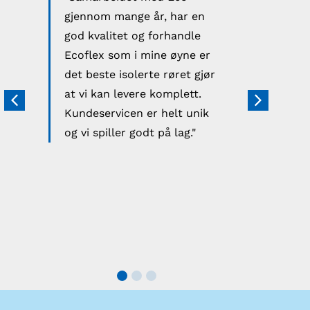
gjennom mange år, har en
ma
god kvalitet og forhandle
Ec
Ecoflex som i mine øyne er
år
det beste isolerte røret gjør
at
at vi kan levere komplett.
dr
Kundeservicen er helt unik
op
og vi spiller godt på lag."
op
me
ti
va
sm